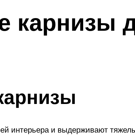
 карнизы д
карнизы
илей интерьера и выдерживают тяжел