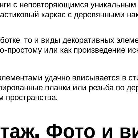
анги с неповторяющимся уникальным
астиковый каркас с деревянными на
аботке, то и виды декоративных элем
о-простому или как произведение ис
элементами удачно вписывается в сти
олированные планки или резьба по д
м пространства.
аж. Фото и в