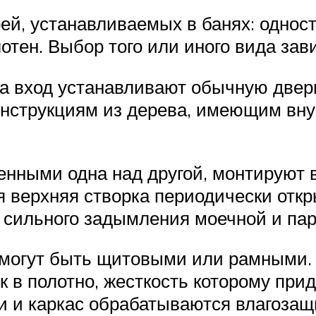
ей, устанавливаемых в банях: однос
тен. Выбор того или иного вида зави
на вход устанавливают обычную двер
конструкциям из дерева, имеющим в
нными одна над другой, монтируют в 
я верхняя створка периодически откр
м сильного задымления моечной и пар
 могут быть щитовыми или рамными.
ок в полотно, жесткость которому пр
ри и каркас обрабатываются влагоза