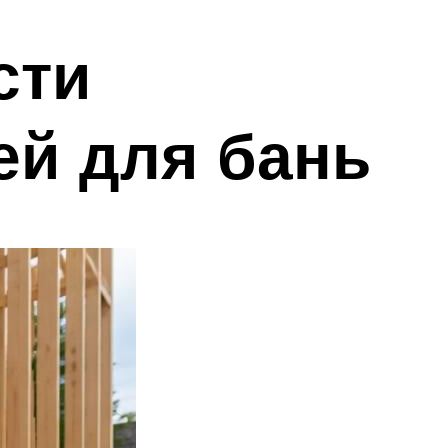
сти
ей для бань