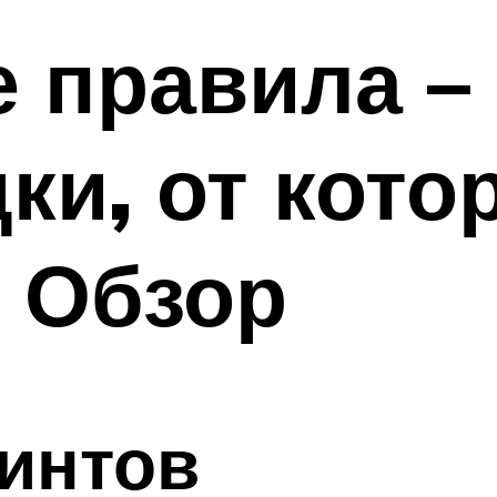
 правила –
ки, от кото
: Обзор
интов