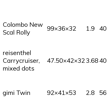
Colombo New
99×36×32
1.9
40
Scal Rolly
reisenthel
Carrycruiser,
47.50×42×32
3.68
40
mixed dots
gimi Twin
92×41×53
2.8
56