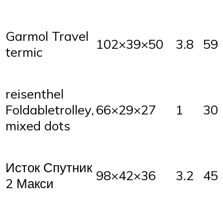
Garmol Travel
102×39×50
3.8
59
termic
reisenthel
Foldabletrolley,
66×29×27
1
30
mixed dots
Исток Спутник
98×42×36
3.2
45
2 Макси