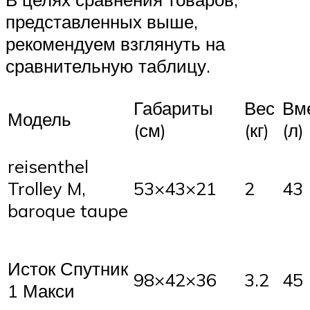
представленных выше,
рекомендуем взглянуть на
сравнительную таблицу.
Габариты
Вес
Вм
Модель
(см)
(кг)
(л)
reisenthel
Trolley M,
53×43×21
2
43
baroque taupe
Исток Спутник
98×42×36
3.2
45
1 Макси