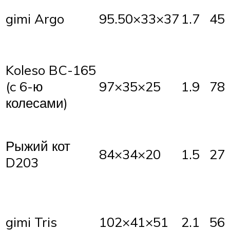
gimi Argo
95.50×33×37
1.7
45
Koleso BC-165
(c 6-ю
97×35×25
1.9
78
колесами)
Рыжий кот
84×34×20
1.5
27
D203
gimi Tris
102×41×51
2.1
56