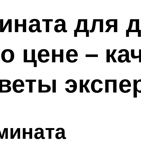
ината для д
о цене – ка
веты экспе
мината