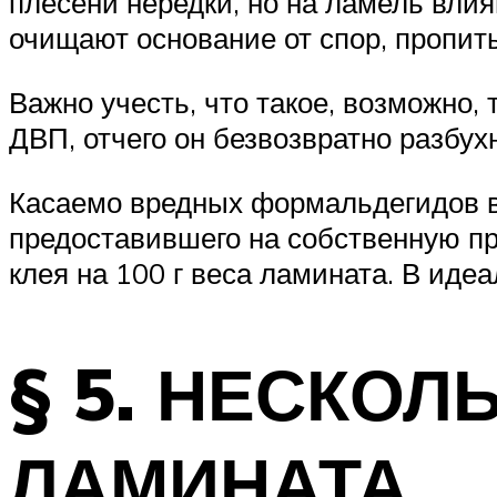
плесени нередки, но на ламель влия
очищают основание от спор, пропит
Важно учесть, что такое, возможно,
ДВП, отчего он безвозвратно разбухн
Касаемо вредных формальдегидов в 
предоставившего на собственную пр
клея на 100 г веса ламината. В иде
§ 5. НЕСКО
ЛАМИНАТА