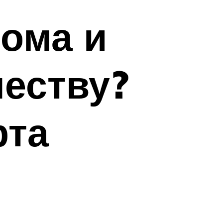
ома и
честву?
рта