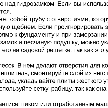
го над гидрозамком. Если вы использо
ется.
ет собой трубу с отверстиями, кото
ую щебнем. Если проигнорировать эт
ямо к фундаменту и при замерзании 
розамок и песчаную подушку, можно у
 его на садовой решетке, так как эт
песок. В нем делают отверстия для к
еплитель, смонтируйте слой из него
олода, укладывайте плиты жесткого у
спользуйте сетку-рабицу, так как он
антисептиком или отработанным маш