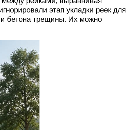
ь между рейками, выравнивая
гнорировали этап укладки реек для
ти бетона трещины. Их можно