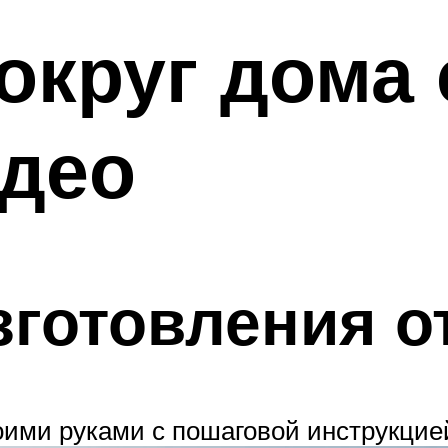
округ дома
идео
зготовления о
оими руками с пошаговой инструкцие