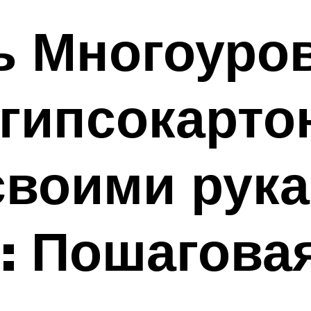
ть Многоуро
 гипсокарто
воими рука
: Пошагова