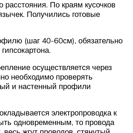
о расстояния. По краям кусочков
 язычек. Получились готовые
филю (шаг 40-60см), обязательно
 гипсокартона.
епление осуществляется через
янно необходимо проверять
мый и настенный профили
рокладывается электропроводка к
быть одновременным, то провода
, весь жгут проводов, стянутый