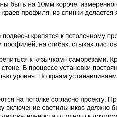
ны быть на 10мм короче, измеренног
 краев профиля, из спинки делается
подвесы крепятся к потолочному про
 профилей, на сгибах, стыках листов
питься к «язычкам» саморезами. Кр
 стене. В процессе установки посто
ощью уровня. По краям устанавливае
тся на потолке согласно проекту. П
ку включение светильников должно 
ледовательности от одного к другому