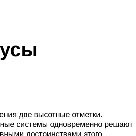
нусы
ения две высотные отметки.
очные системы одновременно решают
овными достоинствами этого