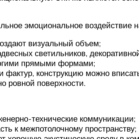
льное эмоциональное воздействие на
создают визуальный объем;
двесных светильников, декоративной
огими прямыми формами;
 фактур, конструкцию можно вписать
о ровной поверхности.
женерно-технические коммуникации;
асть к межпотолочному пространству;
т хорошую акустическую среду в ком