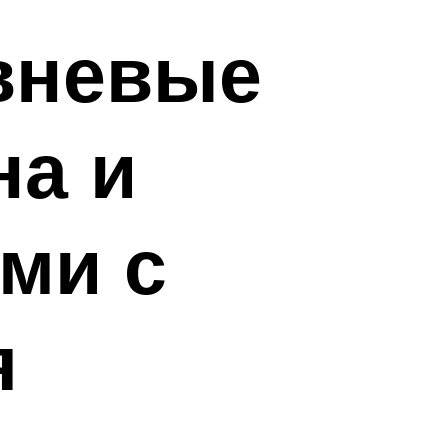
вневые
на и
ми с
я