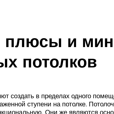
я
: плюсы и ми
ых потолков
ют создать в пределах одного помещ
раженной ступени на потолке. Потол
ункциональную. Они же являются осн