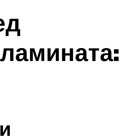
ед
 ламината:
и