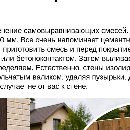
енение самовыравнивающих смесей. 
 мм. Все очень напоминает цементную
и приготовить смесь и перед покрыт
я или бетоноконтактом. Затем вылив
ределяем. Естественно, стены изол
ольчатым валиком, удаляя пузырьки.
случае, не от вас к стене.