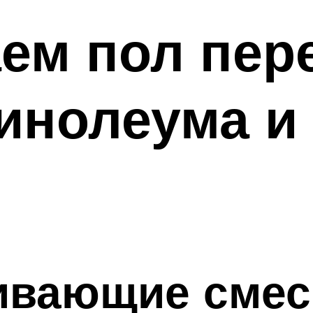
ем пол пер
инолеума и
ивающие смес