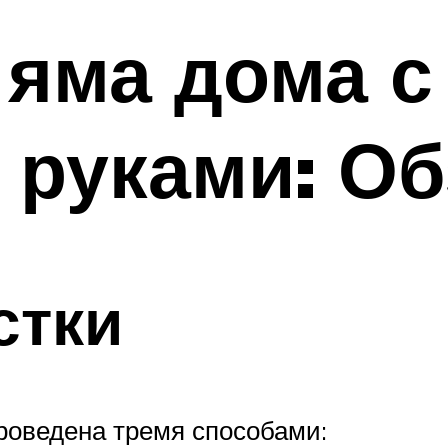
яма дома с
 руками: О
стки
роведена тремя способами: