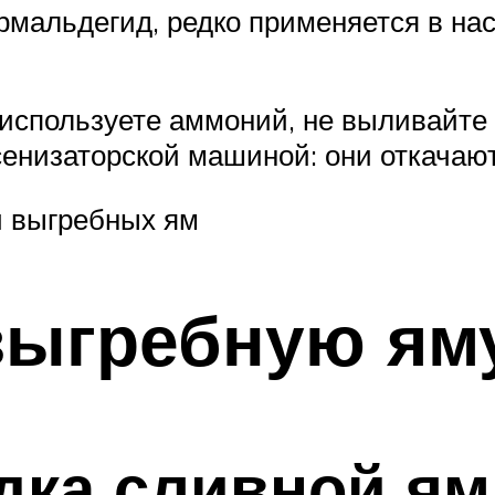
ормальдегид, редко применяется в на
используете аммоний, не выливайте 
енизаторской машиной: они откачают
и выгребных ям
выгребную яму
дка сливной я