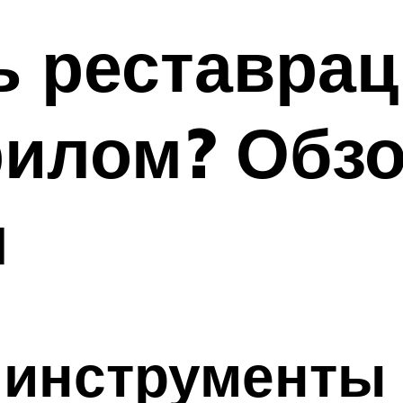
ь реставра
илом? Обзо
я
 инструменты