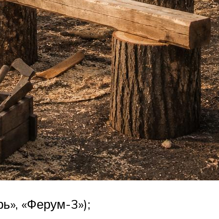
ь», «Ферум-3»);