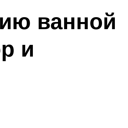
цию ванной
р и