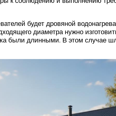
еры к соблюдению и выполнению тре
ателей будет дровяной водонагреват
дходящего диаметра нужно изготовит
ка были длинными. В этом случае шла