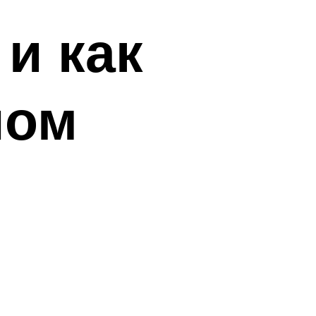
и как
ном