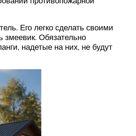
бований противопожарной
ель. Его легко сделать своими
ь змеевик. Обязательно
нги, надетые на них, не будут