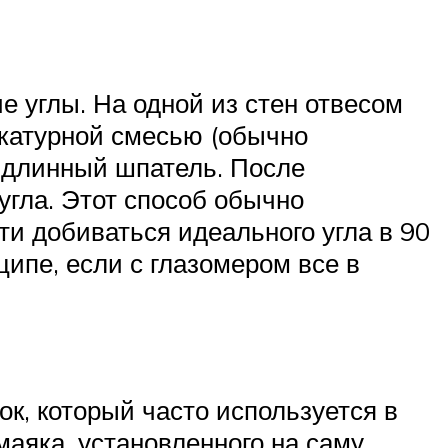
 углы. На одной из стен отвесом
укатурной смесью (обычно
я длинный шпатель. После
гла. Этот способ обычно
ти добиваться идеального угла в 90
ципе, если с глазомером все в
к, который часто используется в
аяка, установленного на саму