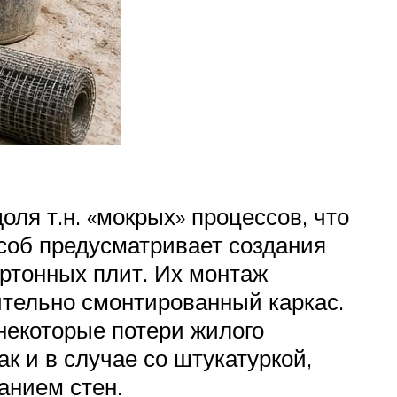
ля т.н. «мокрых» процессов, что
особ предусматривает создания
артонных плит. Их монтаж
ительно смонтированный каркас.
 некоторые потери жилого
к и в случае со штукатуркой,
анием стен.