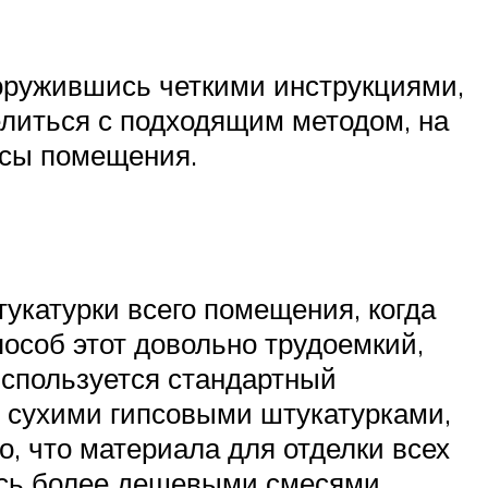
оружившись четкими инструкциями,
елиться с подходящим методом, на
нсы помещения.
укатурки всего помещения, когда
пособ этот довольно трудоемкий,
используется стандартный
с сухими гипсовыми штукатурками,
го, что материала для отделки всех
ись более дешевыми смесями.