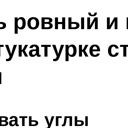
ь ровный и
тукатурке ст
я
вать углы