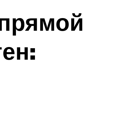
 прямой
ен: