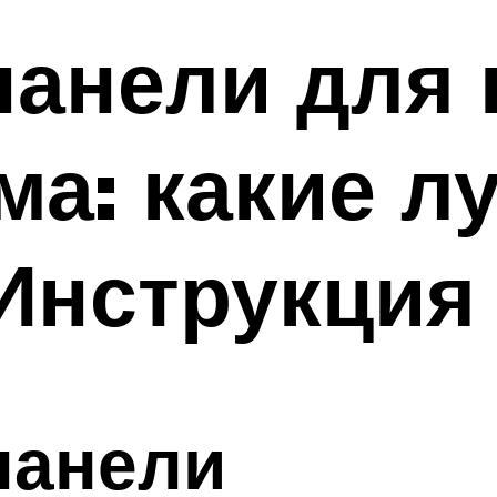
панели для
ма: какие л
Инструкция
панели