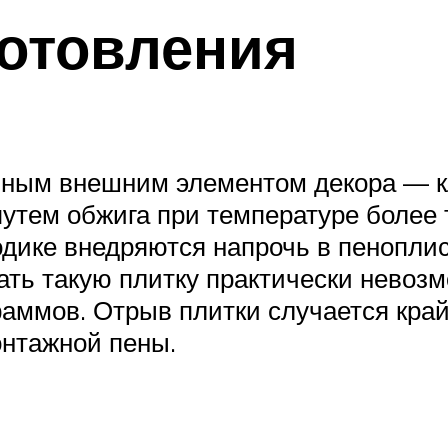
готовления
вным внешним элементом декора — кл
утем обжига при температуре более 
дике внедряются напрочь в пеноплис
ать такую плитку практически невозм
раммов. Отрыв плитки случается край
онтажной пены.