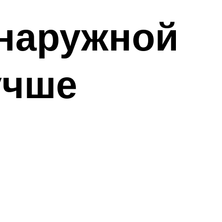
 наружной
учше