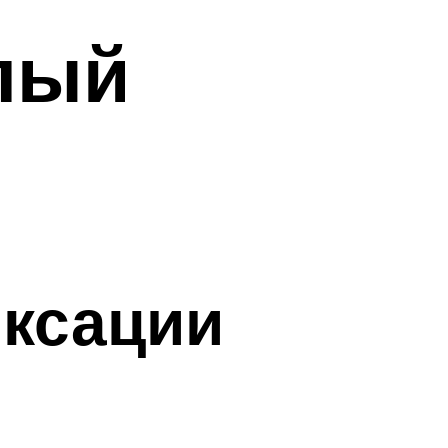
лый
иксации