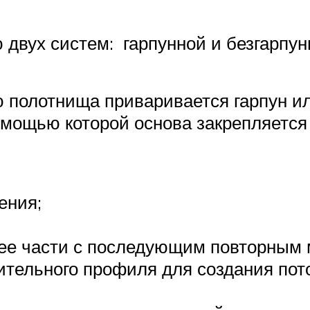
вух систем: гарпунной и безгарпунн
ю полотнища приваривается гарпун и
омощью которой основа закрепляетс
ения;
ее части с последующим повторным 
ительного профиля для создания по