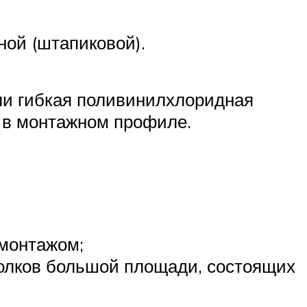
ой (штапиковой).
ли гибкая поливинилхлоридная
я в монтажном профиле.
монтажом;
толков большой площади, состоящих