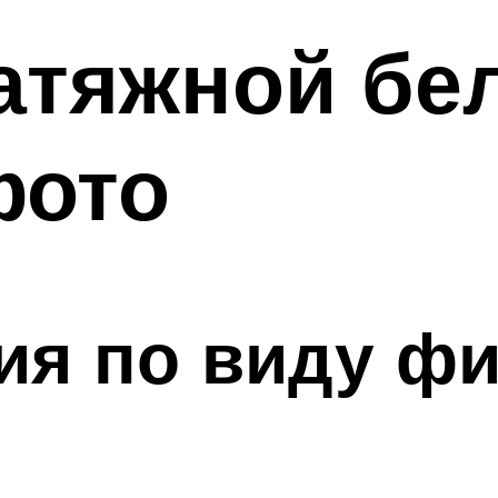
атяжной бе
фото
ия по виду ф