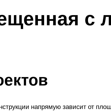
ещенная с 
оектов
струкции напрямую зависит от площ